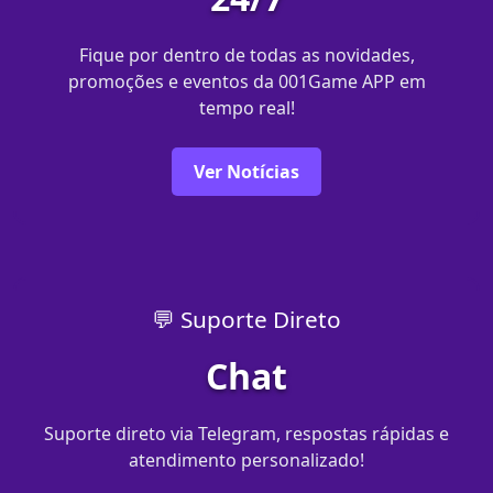
Fique por dentro de todas as novidades,
promoções e eventos da 001Game APP em
tempo real!
Ver Notícias
💬 Suporte Direto
Chat
Suporte direto via Telegram, respostas rápidas e
atendimento personalizado!