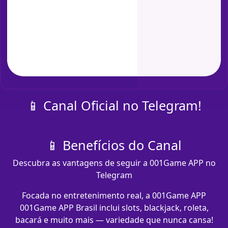
📱 Canal Oficial no Telegram!
📱 Benefícios do Canal
Descubra as vantagens de seguir a 001Game APP no
Telegram
Focada no entretenimento real, a 001Game APP
001Game APP Brasil inclui slots, blackjack, roleta,
bacará e muito mais — variedade que nunca cansa!