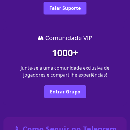
Falar Suporte
👥 Comunidade VIP
1000+
Junte-se a uma comunidade exclusiva de
jogadores e compartilhe experiências!
Entrar Grupo
📱 Como Seguir no Telegram