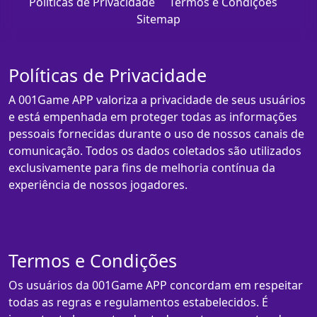
Políticas de Privacidade
Termos e Condições
Sitemap
Políticas de Privacidade
A 001Game APP valoriza a privacidade de seus usuários
e está empenhada em proteger todas as informações
pessoais fornecidas durante o uso de nossos canais de
comunicação. Todos os dados coletados são utilizados
exclusivamente para fins de melhoria contínua da
experiência de nossos jogadores.
Termos e Condições
Os usuários da 001Game APP concordam em respeitar
todas as regras e regulamentos estabelecidos. É