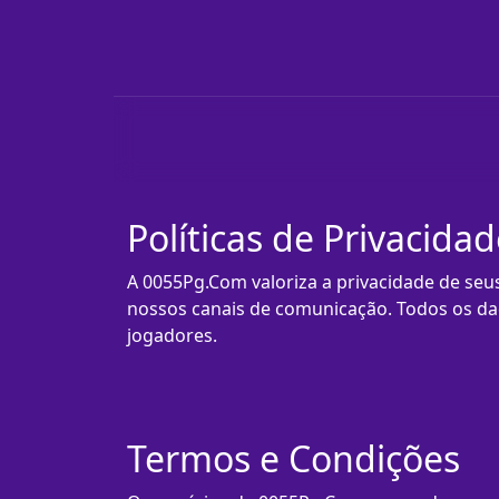
Políticas de Privacida
A 0055Pg.Com valoriza a privacidade de se
nossos canais de comunicação. Todos os dad
jogadores.
Termos e Condições