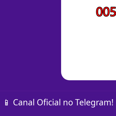
📱 Canal Oficial no Telegram!