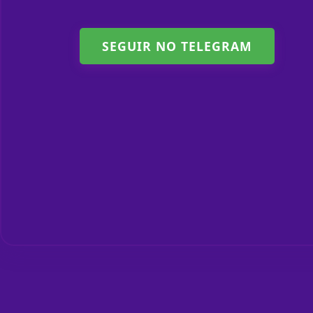
SEGUIR NO TELEGRAM