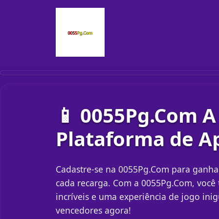
📱 0055Pg.Com A
Plataforma de A
Cadastre-se na 0055Pg.Com para ganha
cada recarga. Com a 0055Pg.Com, você
incríveis e uma experiência de jogo inig
vencedores agora!