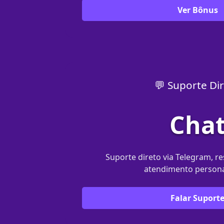
Ver Bônus
💬 Suporte Di
Cha
Suporte direto via Telegram, r
atendimento persona
Falar Suport