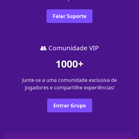
Falar Suporte
👥 Comunidade VIP
1000+
Junte-se a uma comunidade exclusiva de
jogadores e compartilhe experiências!
Entrar Grupo