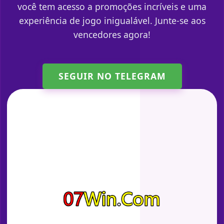
você tem acesso a promoções incríveis e uma
experiência de jogo inigualável. Junte-se aos
vencedores agora!
SEGUIR NO TELEGRAM