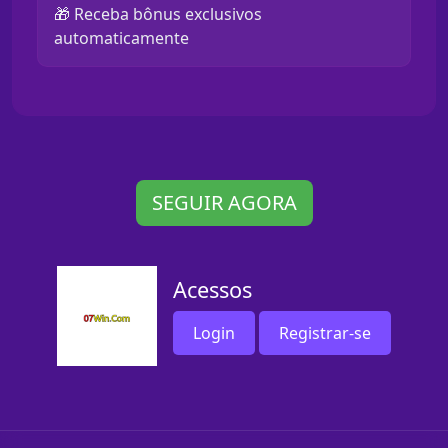
🎁 Receba bônus exclusivos
automaticamente
SEGUIR AGORA
Acessos
Login
Registrar-se