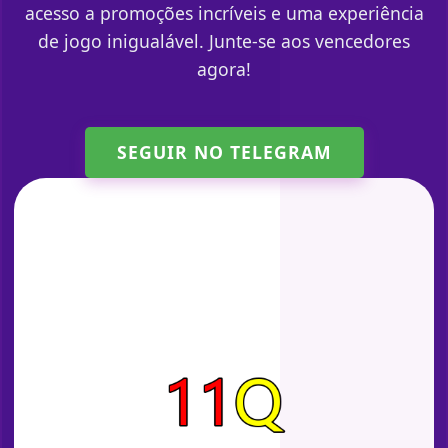
acesso a promoções incríveis e uma experiência
de jogo inigualável. Junte-se aos vencedores
agora!
SEGUIR NO TELEGRAM