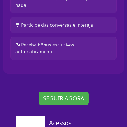
nada
💬 Participe das conversas e interaja
🎁 Receba bônus exclusivos
automaticamente
SEGUIR AGORA
Acessos