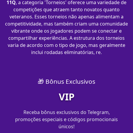
11Q
, a categoria 'Torneios' oferece uma variedade de
competições que atraem tanto novatos quanto
veteranos. Esses torneios não apenas alimentam a
competitividade, mas também criam uma comunidade
vibrante onde os jogadores podem se conectar e
compartilhar experiências. A estrutura dos torneios
varia de acordo com o tipo de jogo, mas geralmente
inclui rodadas eliminatórias, re.
🎁 Bônus Exclusivos
VIP
Receba bônus exclusivos do Telegram,
promoções especiais e códigos promocionais
únicos!