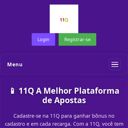
Login
Registrar-se
Menu
📱 11Q A Melhor Plataforma
de Apostas
Cadastre-se na 11Q para ganhar bônus no
cadastro e em cada recarga. Com a 11Q, você tem