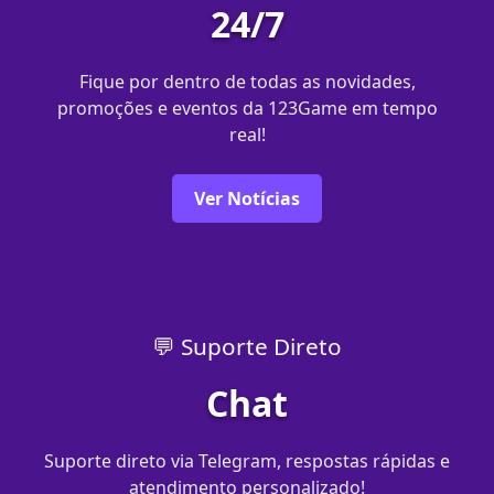
24/7
Fique por dentro de todas as novidades,
promoções e eventos da 123Game em tempo
real!
Ver Notícias
💬 Suporte Direto
Chat
Suporte direto via Telegram, respostas rápidas e
atendimento personalizado!