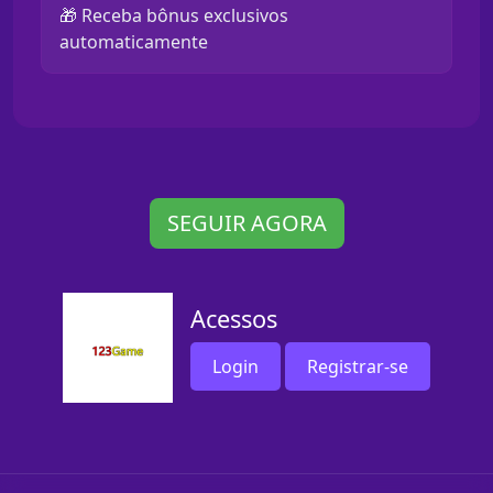
🎁 Receba bônus exclusivos
automaticamente
SEGUIR AGORA
Acessos
Login
Registrar-se