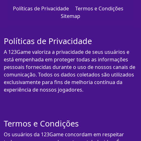
Políticas de Privacidade
Termos e Condições
Sitemap
Políticas de Privacidade
A 123Game valoriza a privacidade de seus usuários e
está empenhada em proteger todas as informações
pessoais fornecidas durante o uso de nossos canais de
comunicação. Todos os dados coletados são utilizados
exclusivamente para fins de melhoria contínua da
experiência de nossos jogadores.
Termos e Condições
Os usuários da 123Game concordam em respeitar