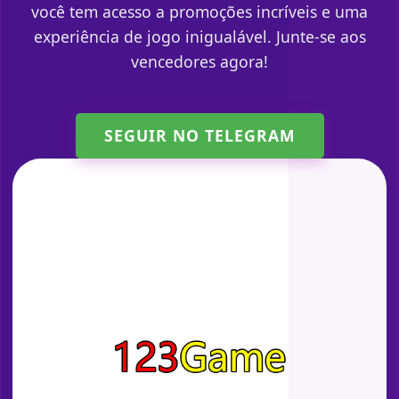
você tem acesso a promoções incríveis e uma
experiência de jogo inigualável. Junte-se aos
vencedores agora!
SEGUIR NO TELEGRAM