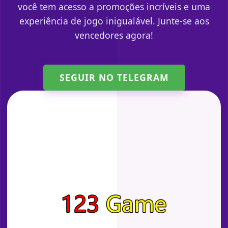
você tem acesso a promoções incríveis e uma
experiência de jogo inigualável. Junte-se aos
vencedores agora!
SEGUIR NO TELEGRAM