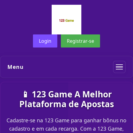
Login
Registrar-se
Menu
📱 123 Game A Melhor
Plataforma de Apostas
Cadastre-se na 123 Game para ganhar bônus no
cadastro e em cada recarga. Com a 123 Game,