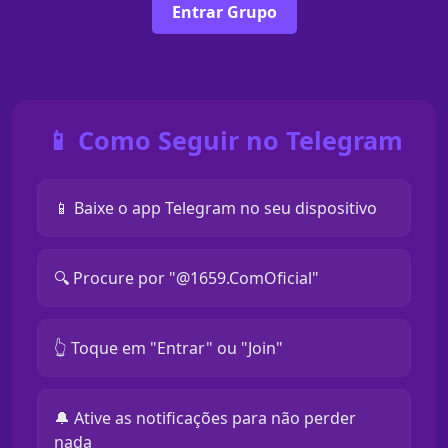
Entrar Grupo
📱 Como Seguir no Telegram
📱 Baixe o app Telegram no seu dispositivo
🔍 Procure por "@1659.ComOficial"
👆 Toque em "Entrar" ou "Join"
🔔 Ative as notificações para não perder
nada