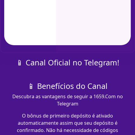
📱 Canal Oficial no Telegram!
📱 Benefícios do Canal
Descubra as vantagens de seguir a 1659.Com no
Telegram
O bônus de primeiro depósito é ativado
automaticamente assim que seu depósito é
confirmado. Não há necessidade de códigos