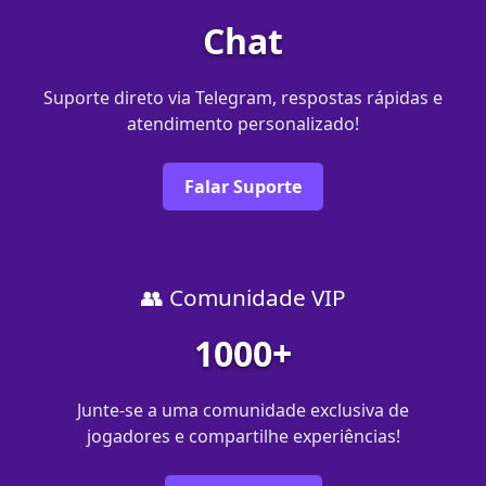
Chat
Suporte direto via Telegram, respostas rápidas e
atendimento personalizado!
Falar Suporte
👥 Comunidade VIP
1000+
Junte-se a uma comunidade exclusiva de
jogadores e compartilhe experiências!