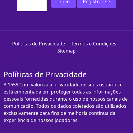
Login
Registrar-se
Políticas de Privacidade
Termos e Condições
Sitemap
Políticas de Privacidade
A 1659.Com valoriza a privacidade de seus usuários e
está empenhada em proteger todas as informações
pessoais fornecidas durante o uso de nossos canais de
comunicação. Todos os dados coletados são utilizados
exclusivamente para fins de melhoria contínua da
experiência de nossos jogadores.