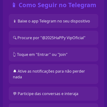
📱 Como Seguir no Telegram
📱 Baixe o app Telegram no seu dispositivo
🔍 Procure por "@2025HaPPy VipOficial"
👆 Toque em "Entrar" ou "Join"
🔔 Ative as notificações para não perder
nada
💬 Participe das conversas e interaja