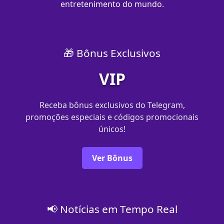
entretenimento do mundo.
🎁 Bônus Exclusivos
VIP
Receba bônus exclusivos do Telegram,
promoções especiais e códigos promocionais
únicos!
Ver Bônus
📢 Notícias em Tempo Real