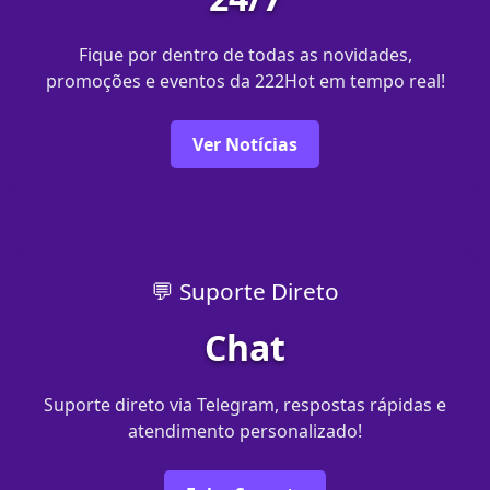
Fique por dentro de todas as novidades,
promoções e eventos da 222Hot em tempo real!
Ver Notícias
💬 Suporte Direto
Chat
Suporte direto via Telegram, respostas rápidas e
atendimento personalizado!