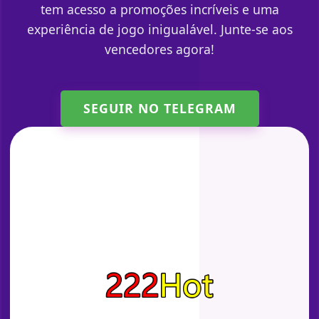
tem acesso a promoções incríveis e uma
experiência de jogo inigualável. Junte-se aos
vencedores agora!
SEGUIR NO TELEGRAM