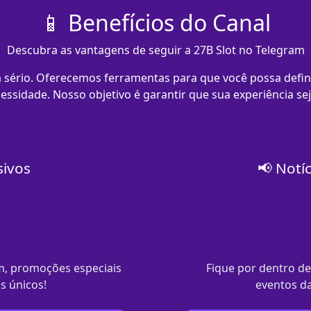
📱 Benefícios do Canal
Descubra as vantagens de seguir a 27B Slot no Telegram
a sério. Oferecemos ferramentas para que você possa defini
essidade. Nosso objetivo é garantir que sua experiência se
sivos
📢 Notí
m, promoções especiais
Fique por dentro d
s únicos!
eventos da