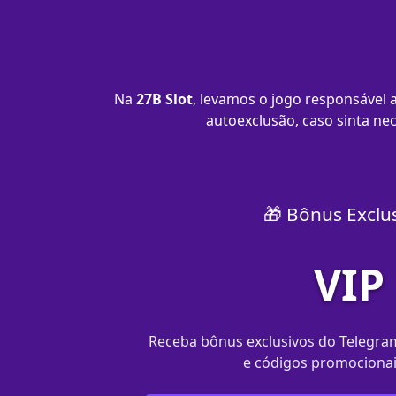
Na
27B Slot
, levamos o jogo responsável 
autoexclusão, caso sinta nec
🎁 Bônus Exclu
VIP
Receba bônus exclusivos do Telegra
e códigos promocionai