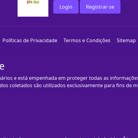
Login
Registrar-se
Políticas de Privacidade
Termos e Condições
Sitemap
de
usuários e está empenhada em proteger todas as informaçõe
os coletados são utilizados exclusivamente para fins de m