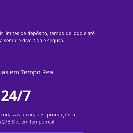
r limites de depósito, tempo de jogo e até
ja sempre divertida e segura.
cias em Tempo Real
24/7
e todas as novidades, promoções e
 27B Slot em tempo real!