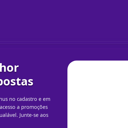
lhor
postas
ônus no cadastro e em
 acesso a promoções
ualável. Junte-se aos