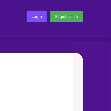
Login
Registrar-se