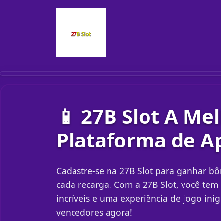
📱 27B Slot A Me
Plataforma de A
Cadastre-se na 27B Slot para ganhar b
cada recarga. Com a 27B Slot, você tem
incríveis e uma experiência de jogo inig
vencedores agora!