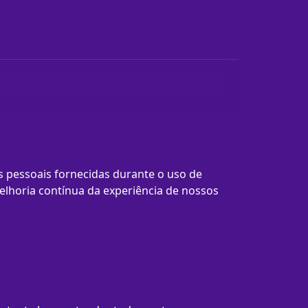
s pessoais fornecidas durante o uso de
elhoria contínua da experiência de nossos