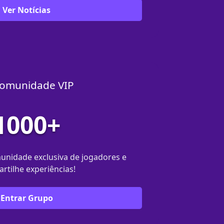
Ver Notícias
Comunidade VIP
1000+
unidade exclusiva de jogadores e
rtilhe experiências!
Entrar Grupo