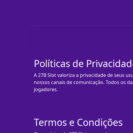
Políticas de Privacida
A 27B Slot valoriza a privacidade de seus 
nossos canais de comunicação. Todos os dad
jogadores.
Termos e Condições