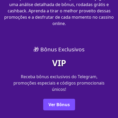
uma análise detalhada de bônus, rodadas grátis e
cashback. Aprenda a tirar o melhor proveito dessas
promoções e a desfrutar de cada momento no cassino
online.
🎁 Bônus Exclusivos
VIP
Receba bônus exclusivos do Telegram,
promoções especiais e códigos promocionais
únicos!
Ver Bônus