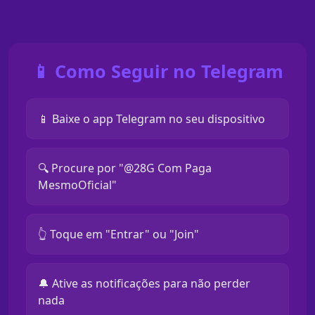
📱 Como Seguir no Telegram
📱 Baixe o app Telegram no seu dispositivo
🔍 Procure por "@28G Com Paga
MesmoOficial"
👆 Toque em "Entrar" ou "Join"
🔔 Ative as notificações para não perder
nada