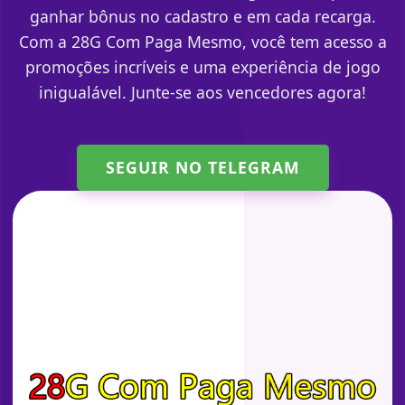
ganhar bônus no cadastro e em cada recarga.
Com a 28G Com Paga Mesmo, você tem acesso a
promoções incríveis e uma experiência de jogo
inigualável. Junte-se aos vencedores agora!
SEGUIR NO TELEGRAM