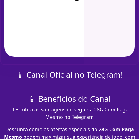
📱 Canal Oficial no Telegram!
📱 Benefícios do Canal
Descubra as vantagens de seguir a 28G Com Paga
Mesmo no Telegram
Descubra como as ofertas especiais do
28G Com Paga
Mesmo
podem maximizar sua experiência de jogo, com