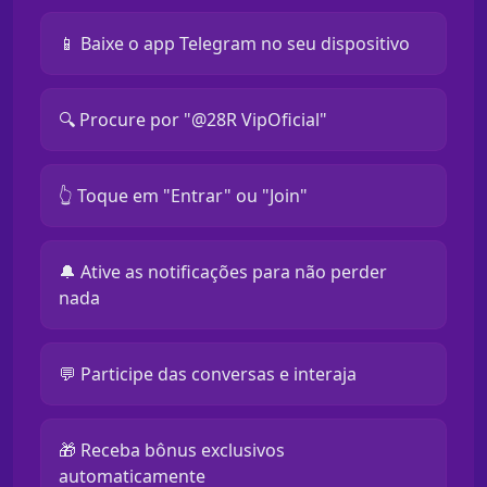
📱 Baixe o app Telegram no seu dispositivo
🔍 Procure por "@28R VipOficial"
👆 Toque em "Entrar" ou "Join"
🔔 Ative as notificações para não perder
nada
💬 Participe das conversas e interaja
🎁 Receba bônus exclusivos
automaticamente