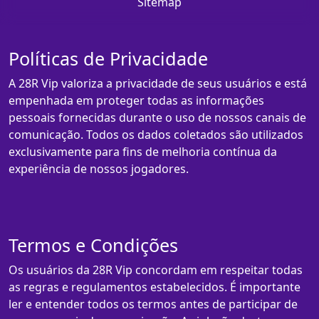
Sitemap
Políticas de Privacidade
A 28R Vip valoriza a privacidade de seus usuários e está
empenhada em proteger todas as informações
pessoais fornecidas durante o uso de nossos canais de
comunicação. Todos os dados coletados são utilizados
exclusivamente para fins de melhoria contínua da
experiência de nossos jogadores.
Termos e Condições
Os usuários da 28R Vip concordam em respeitar todas
as regras e regulamentos estabelecidos. É importante
ler e entender todos os termos antes de participar de