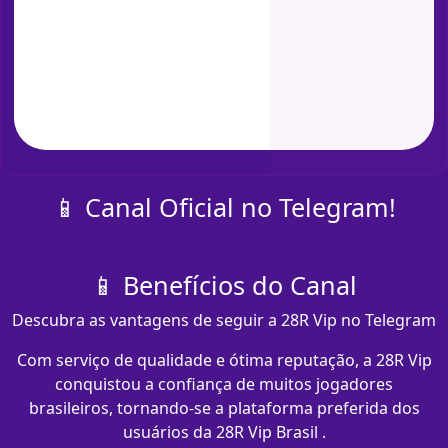
📱 Canal Oficial no Telegram!
📱 Benefícios do Canal
Descubra as vantagens de seguir a 28R Vip no Telegram
Com serviço de qualidade e ótima reputação, a 28R Vip
conquistou a confiança de muitos jogadores
brasileiros, tornando-se a plataforma preferida dos
usuários da 28R Vip Brasil .