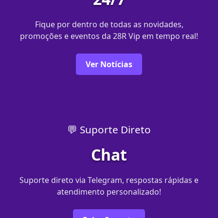
Fique por dentro de todas as novidades,
promoções e eventos da 28R Vip em tempo real!
Ver Notícias
💬 Suporte Direto
Chat
Suporte direto via Telegram, respostas rápidas e
atendimento personalizado!