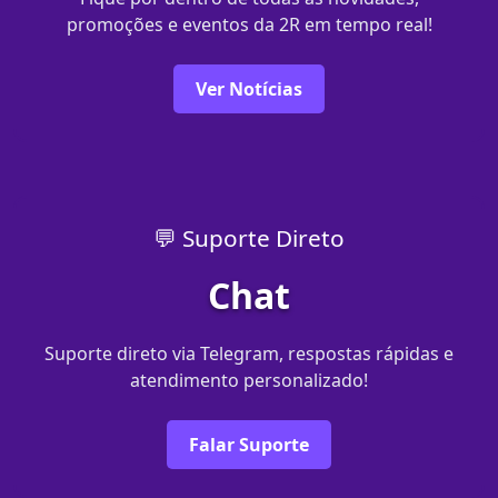
promoções e eventos da 2R em tempo real!
Ver Notícias
💬 Suporte Direto
Chat
Suporte direto via Telegram, respostas rápidas e
atendimento personalizado!
Falar Suporte