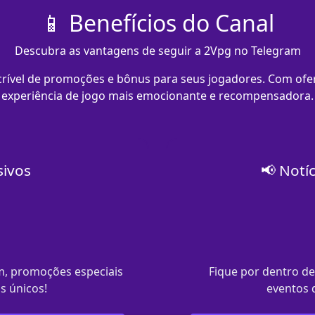
📱 Benefícios do Canal
Descubra as vantagens de seguir a 2Vpg no Telegram
rível de promoções e bônus para seus jogadores. Com ofe
experiência de jogo mais emocionante e recompensadora.
sivos
📢 Notí
m, promoções especiais
Fique por dentro d
s únicos!
eventos 