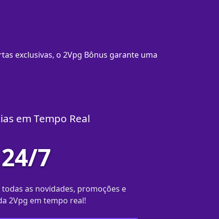
rtas exclusivas, o 2Vpg Bônus garante uma
cias em Tempo Real
24/7
e todas as novidades, promoções e
da 2Vpg em tempo real!