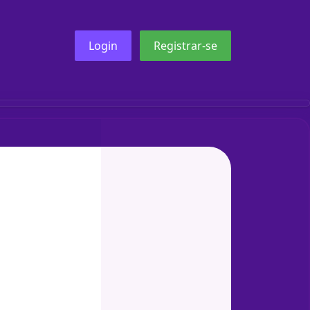
Login
Registrar-se