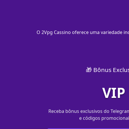
O 2Vpg Cassino oferece uma variedade inc
🎁 Bônus Exclu
VIP
Receba bônus exclusivos do Telegra
e códigos promocionai