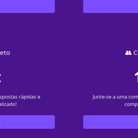
reto
👥 
t
espostas rápidas e
Junte-se a uma com
lizado!
compa
e