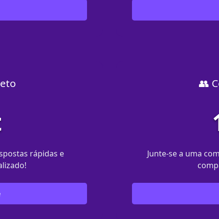
reto
👥 
t
espostas rápidas e
Junte-se a uma com
lizado!
compa
e