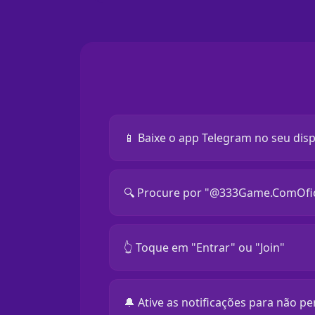
📱 Baixe o app Telegram no seu disp
🔍 Procure por "@333Game.ComOfic
👆 Toque em "Entrar" ou "Join"
🔔 Ative as notificações para não p