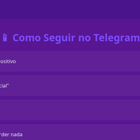
📱 Como Seguir no Telegram
ositivo
ial"
erder nada