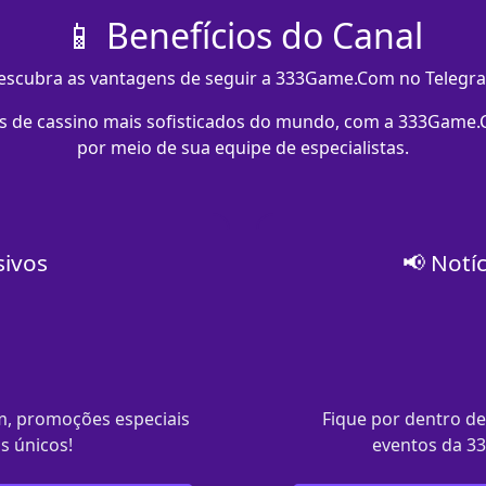
📱 Benefícios do Canal
escubra as vantagens de seguir a 333Game.Com no Telegr
 de cassino mais sofisticados do mundo, com a 333Game.
por meio de sua equipe de especialistas.
sivos
📢 Notí
m, promoções especiais
Fique por dentro d
s únicos!
eventos da 3