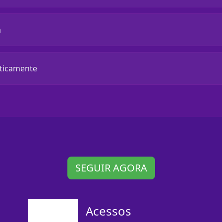
a
aticamente
SEGUIR AGORA
Acessos