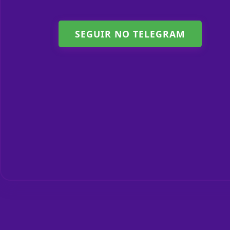
SEGUIR NO TELEGRAM