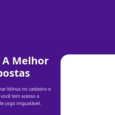
 A Melhor
postas
ar bônus no cadastro e
você tem acesso a
e jogo inigualável.