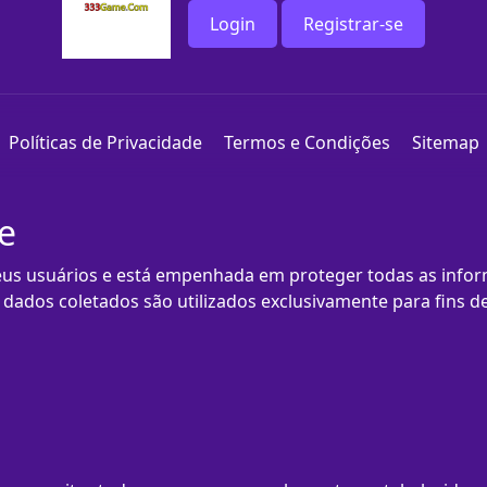
Login
Registrar-se
Políticas de Privacidade
Termos e Condições
Sitemap
de
eus usuários e está empenhada em proteger todas as infor
dados coletados são utilizados exclusivamente para fins d