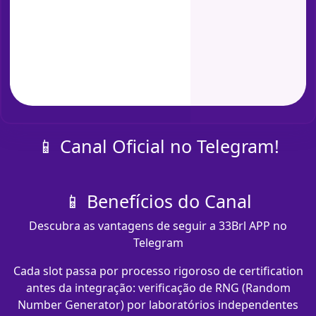
📱 Canal Oficial no Telegram!
📱 Benefícios do Canal
Descubra as vantagens de seguir a 33Brl APP no
Telegram
Cada slot passa por processo rigoroso de certification
antes da integração: verificação de RNG (Random
Number Generator) por laboratórios independentes