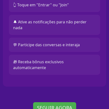
👆 Toque em "Entrar" ou "Join"
🔔 Ative as notificações para não perder
nada
💬 Participe das conversas e interaja
🎁 Receba bônus exclusivos
automaticamente
SEGUIR AGORA