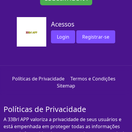
Acessos
Login
Registrar-se
Políticas de Privacidade
Termos e Condições
Sitemap
Políticas de Privacidade
A 33Brl APP valoriza a privacidade de seus usuários e
está empenhada em proteger todas as informações