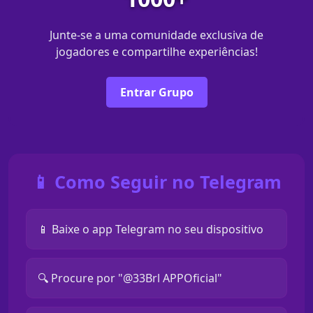
Junte-se a uma comunidade exclusiva de
jogadores e compartilhe experiências!
Entrar Grupo
📱 Como Seguir no Telegram
📱 Baixe o app Telegram no seu dispositivo
🔍 Procure por "@33Brl APPOficial"