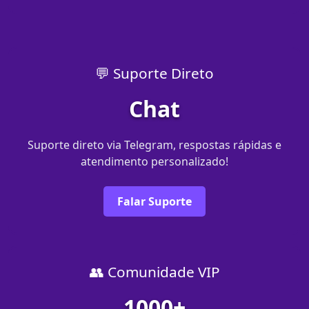
💬 Suporte Direto
Chat
Suporte direto via Telegram, respostas rápidas e
atendimento personalizado!
Falar Suporte
👥 Comunidade VIP
1000+