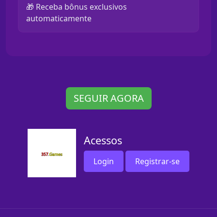
🎁 Receba bônus exclusivos
automaticamente
SEGUIR AGORA
Acessos
Login
Registrar-se