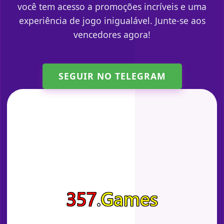
você tem acesso a promoções incríveis e uma
experiência de jogo inigualável. Junte-se aos
vencedores agora!
SEGUIR NO TELEGRAM