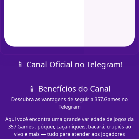
📱 Canal Oficial no Telegram!
📱 Benefícios do Canal
Descubra as vantagens de seguir a 357.Games no
Telegram
Aqui você encontra uma grande variedade de jogos da
357.Games : pôquer, caça-níqueis, bacará, crupiês ao
vivo e mais — tudo para atender aos jogadores