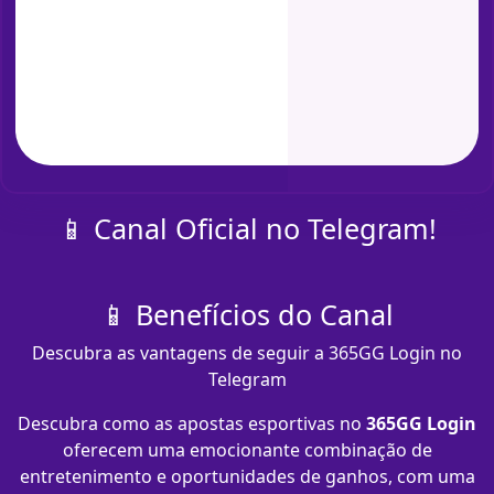
📱 Canal Oficial no Telegram!
📱 Benefícios do Canal
Descubra as vantagens de seguir a 365GG Login no
Telegram
Descubra como as apostas esportivas no
365GG Login
oferecem uma emocionante combinação de
entretenimento e oportunidades de ganhos, com uma