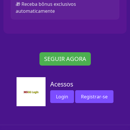
🎁 Receba bônus exclusivos
automaticamente
SEGUIR AGORA
Acessos
Login
Registrar-se