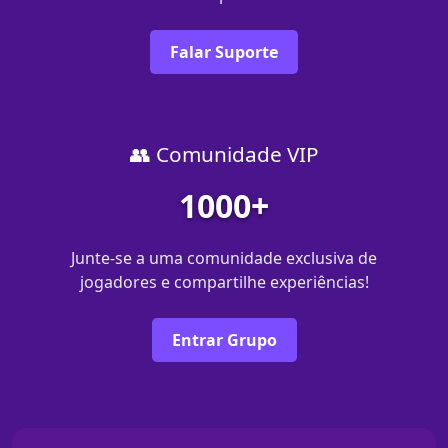
Falar Suporte
👥 Comunidade VIP
1000+
Junte-se a uma comunidade exclusiva de
jogadores e compartilhe experiências!
Entrar Grupo