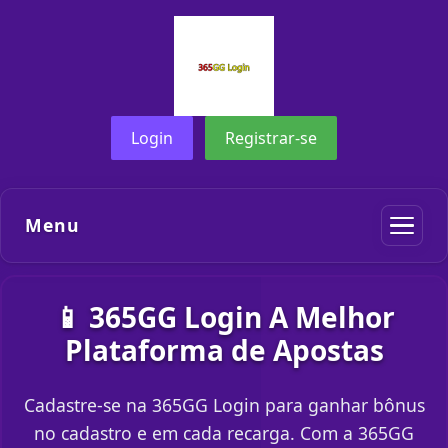
Login
Registrar-se
Menu
📱 365GG Login A Melhor
Plataforma de Apostas
Cadastre-se na 365GG Login para ganhar bônus
no cadastro e em cada recarga. Com a 365GG