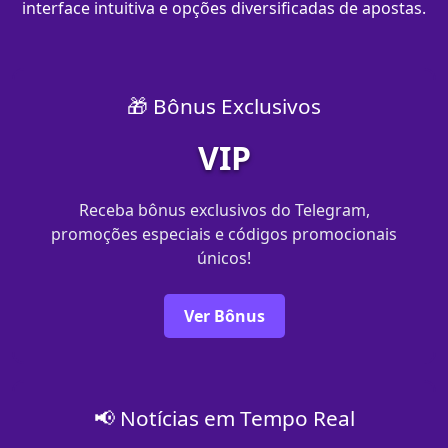
interface intuitiva e opções diversificadas de apostas.
🎁 Bônus Exclusivos
VIP
Receba bônus exclusivos do Telegram,
promoções especiais e códigos promocionais
únicos!
Ver Bônus
📢 Notícias em Tempo Real