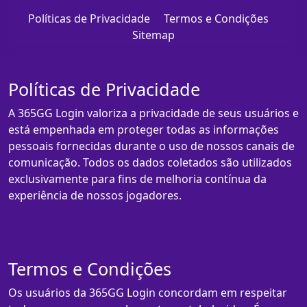
Políticas de Privacidade
Termos e Condições
Sitemap
Políticas de Privacidade
A 365GG Login valoriza a privacidade de seus usuários e
está empenhada em proteger todas as informações
pessoais fornecidas durante o uso de nossos canais de
comunicação. Todos os dados coletados são utilizados
exclusivamente para fins de melhoria contínua da
experiência de nossos jogadores.
Termos e Condições
Os usuários da 365GG Login concordam em respeitar