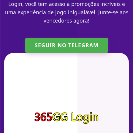
Login, você tem acesso a promoções incríveis e
uma experiência de jogo inigualável. Junte-se aos
vencedores agora!
SEGUIR NO TELEGRAM