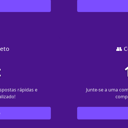
reto
👥 
t
espostas rápidas e
Junte-se a uma com
lizado!
compa
e