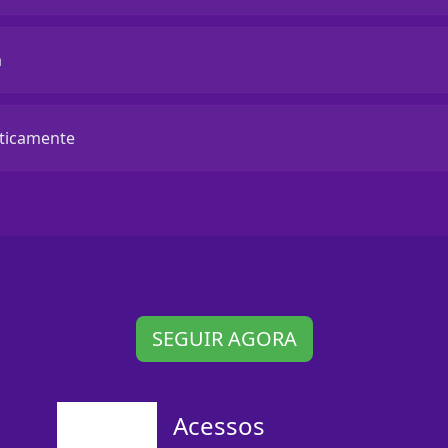
a
aticamente
SEGUIR AGORA
Acessos