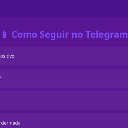
📱 Como Seguir no Telegram
ositivo
"
erder nada