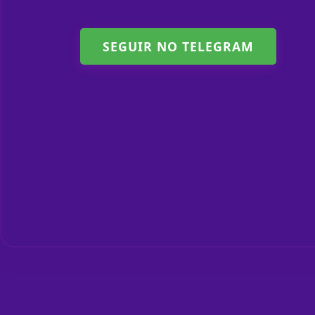
SEGUIR NO TELEGRAM