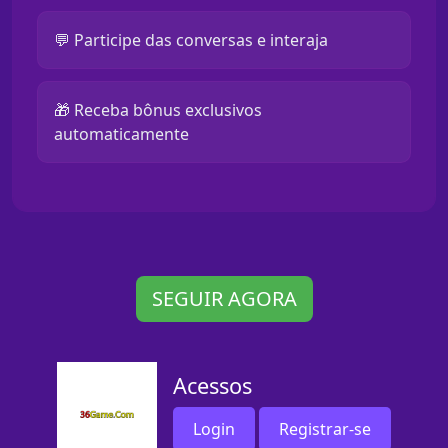
💬 Participe das conversas e interaja
🎁 Receba bônus exclusivos
automaticamente
SEGUIR AGORA
Acessos
Login
Registrar-se