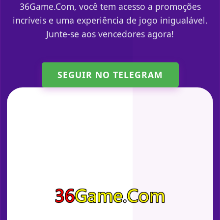
36Game.Com, você tem acesso a promoções
incríveis e uma experiência de jogo inigualável.
Junte-se aos vencedores agora!
SEGUIR NO TELEGRAM