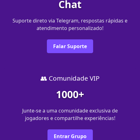
Chat
Suporte direto via Telegram, respostas rápidas e
atendimento personalizado!
Falar Suporte
👥 Comunidade VIP
1000+
Junte-se a uma comunidade exclusiva de
jogadores e compartilhe experiências!
Entrar Grupo