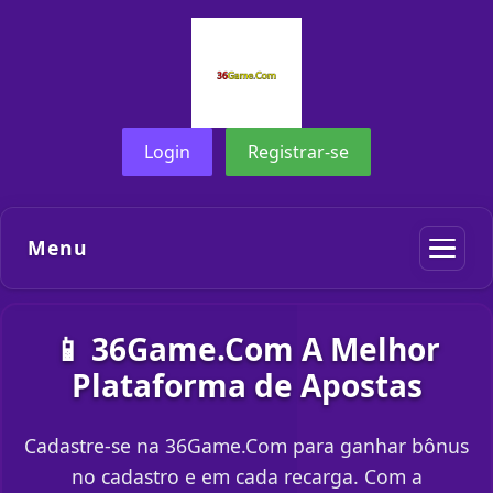
Login
Registrar-se
Menu
📱 36Game.Com A Melhor
Plataforma de Apostas
Cadastre-se na 36Game.Com para ganhar bônus
no cadastro e em cada recarga. Com a