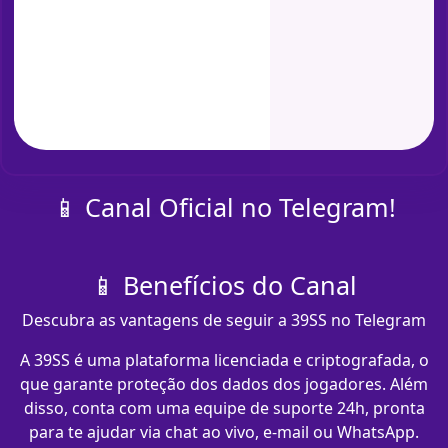
📱 Canal Oficial no Telegram!
📱 Benefícios do Canal
Descubra as vantagens de seguir a 39SS no Telegram
A 39SS é uma plataforma licenciada e criptografada, o
que garante proteção dos dados dos jogadores. Além
disso, conta com uma equipe de suporte 24h, pronta
para te ajudar via chat ao vivo, e-mail ou WhatsApp.