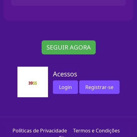
SEGUIR AGORA
Acessos
Login
Registrar-se
Políticas de Privacidade
Termos e Condições