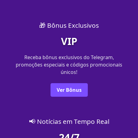
🎁 Bônus Exclusivos
VIP
Receba bônus exclusivos do Telegram,
promoções especiais e códigos promocionais
únicos!
Ver Bônus
📢 Notícias em Tempo Real
24/7