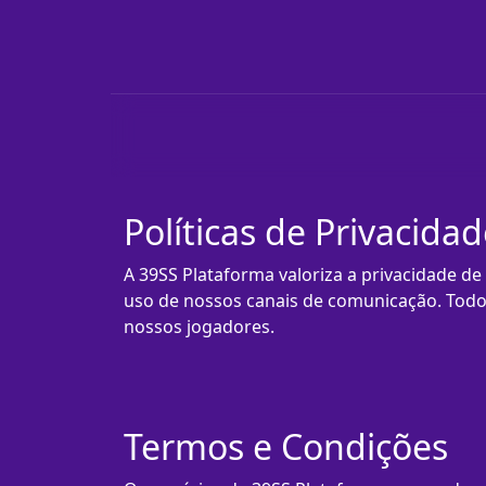
Políticas de Privacida
A 39SS Plataforma valoriza a privacidade d
uso de nossos canais de comunicação. Todos
nossos jogadores.
Termos e Condições