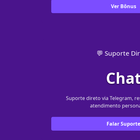
Ver Bônus
💬 Suporte Di
Cha
Suporte direto via Telegram, r
atendimento persona
Falar Suport