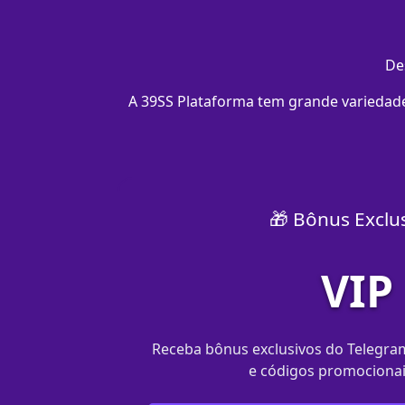
De
A 39SS Plataforma tem grande variedade 
🎁 Bônus Exclu
VIP
Receba bônus exclusivos do Telegra
e códigos promocionai