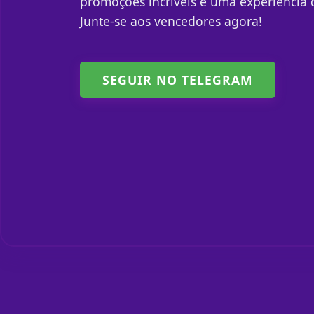
promoções incríveis e uma experiência d
Junte-se aos vencedores agora!
SEGUIR NO TELEGRAM