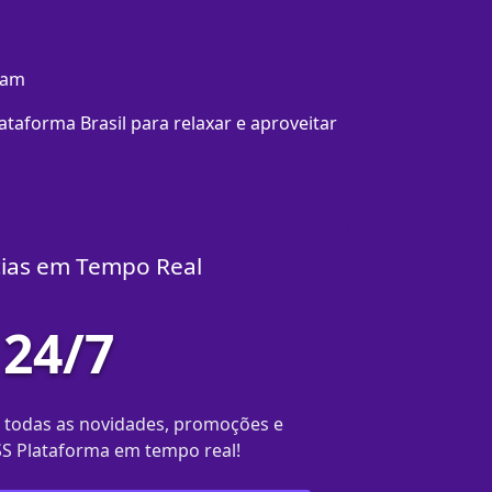
ram
taforma Brasil para relaxar e aproveitar
cias em Tempo Real
24/7
e todas as novidades, promoções e
SS Plataforma em tempo real!