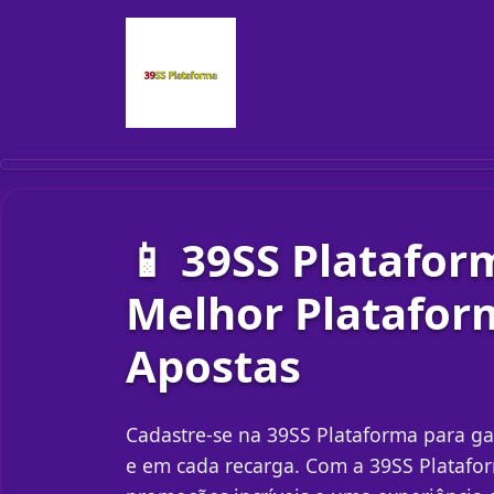
📱 39SS Platafor
Melhor Platafor
Apostas
Cadastre-se na 39SS Plataforma para g
e em cada recarga. Com a 39SS Platafor