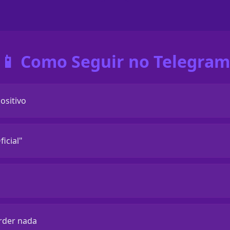
📱 Como Seguir no Telegram
ositivo
icial"
erder nada