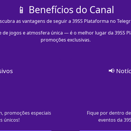
📱 Benefícios do Canal
scubra as vantagens de seguir a 39SS Plataforma no Teleg
de jogos e atmosfera única — é o melhor lugar da 39SS Pla
promoções exclusivas.
sivos
📢 Notí
m, promoções especiais
Fique por dentro d
s únicos!
eventos da 39