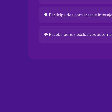
💬 Participe das conversas e interaj
🎁 Receba bônus exclusivos autom