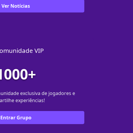
Ver Notícias
Comunidade VIP
1000+
unidade exclusiva de jogadores e
rtilhe experiências!
Entrar Grupo