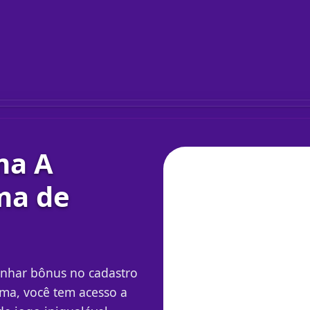
ma A
ma de
anhar bônus no cadastro
ma, você tem acesso a