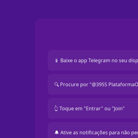
📱 Baixe o app Telegram no seu disp
🔍 Procure por "@39SS PlataformaOf
👆 Toque em "Entrar" ou "Join"
🔔 Ative as notificações para não p