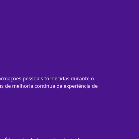
formações pessoais fornecidas durante o
ns de melhoria contínua da experiência de