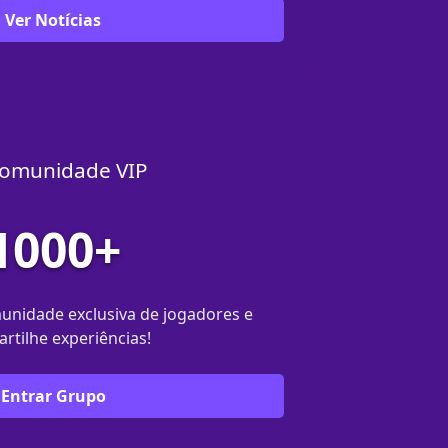
Ver Notícias
Comunidade VIP
1000+
unidade exclusiva de jogadores e
rtilhe experiências!
Entrar Grupo