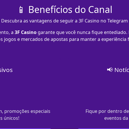
📱 Benefícios do Canal
Descubra as vantagens de seguir a 3F Casino no Telegram
ento, a
3F Casino
garante que você nunca fique entediado. 
 jogos e mercados de apostas para manter a experiência 
sivos
📢 Notí
m, promoções especiais
Fique por dentro d
s únicos!
eventos da