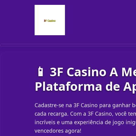
📱 3F Casino A M
Plataforma de A
Cadastre-se na 3F Casino para ganhar 
cada recarga. Com a 3F Casino, você t
incríveis e uma experiência de jogo inig
vencedores agora!