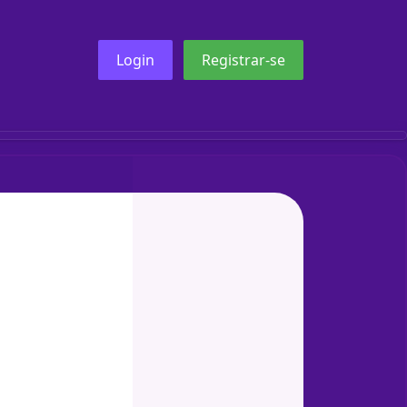
Login
Registrar-se