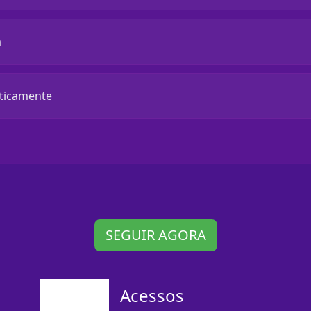
a
aticamente
SEGUIR AGORA
Acessos