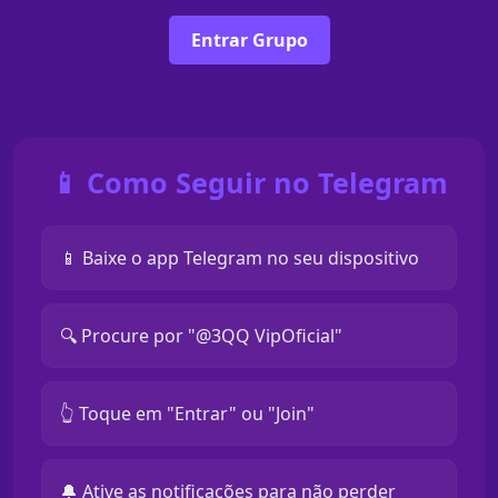
Entrar Grupo
📱 Como Seguir no Telegram
📱 Baixe o app Telegram no seu dispositivo
🔍 Procure por "@3QQ VipOficial"
👆 Toque em "Entrar" ou "Join"
🔔 Ative as notificações para não perder