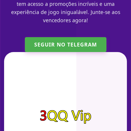
tem acesso a promoções incríveis e uma
experiência de jogo inigualável. Junte-se aos
vencedores agora!
SEGUIR NO TELEGRAM