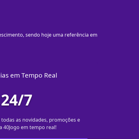
rescimento, sendo hoje uma referência em
cias em Tempo Real
24/7
e todas as novidades, promoções e
a 40Jogo em tempo real!