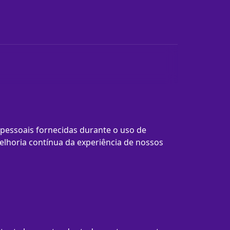
 pessoais fornecidas durante o uso de
elhoria contínua da experiência de nossos