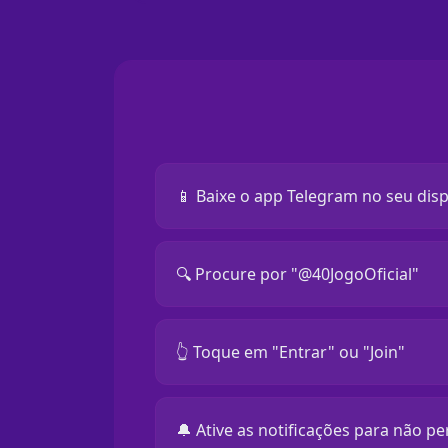
📱 Baixe o app Telegram no seu disp
🔍 Procure por "@40JogoOficial"
👆 Toque em "Entrar" ou "Join"
🔔 Ative as notificações para não p