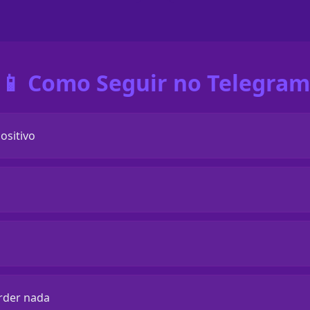
📱 Como Seguir no Telegram
ositivo
erder nada