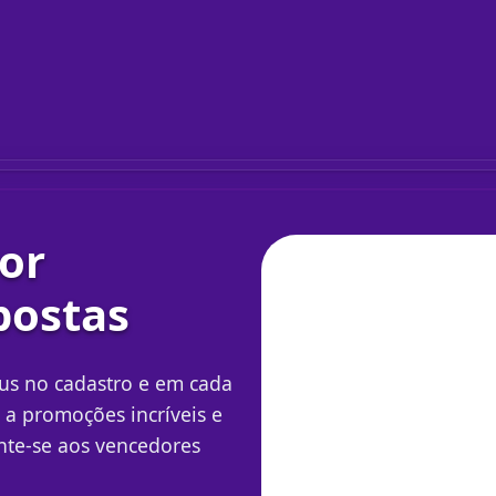
or
postas
us no cadastro e em cada
 a promoções incríveis e
unte-se aos vencedores