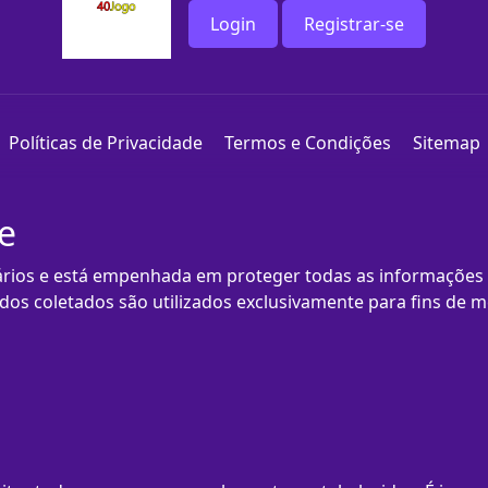
Login
Registrar-se
Políticas de Privacidade
Termos e Condições
Sitemap
de
uários e está empenhada em proteger todas as informações
os coletados são utilizados exclusivamente para fins de m