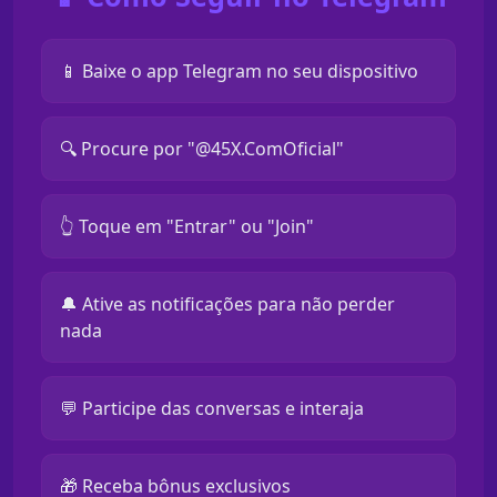
📱 Baixe o app Telegram no seu dispositivo
🔍 Procure por "@45X.ComOficial"
👆 Toque em "Entrar" ou "Join"
🔔 Ative as notificações para não perder
nada
💬 Participe das conversas e interaja
🎁 Receba bônus exclusivos