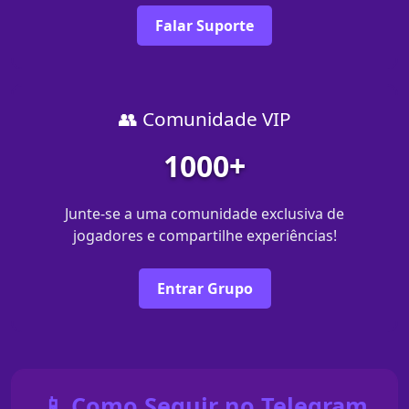
Falar Suporte
👥 Comunidade VIP
1000+
Junte-se a uma comunidade exclusiva de
jogadores e compartilhe experiências!
Entrar Grupo
📱 Como Seguir no Telegram