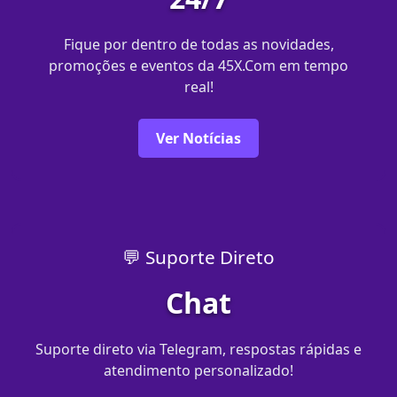
Fique por dentro de todas as novidades,
promoções e eventos da 45X.Com em tempo
real!
Ver Notícias
💬 Suporte Direto
Chat
Suporte direto via Telegram, respostas rápidas e
atendimento personalizado!