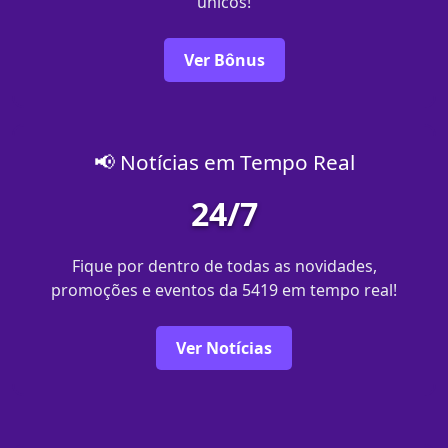
únicos!
Ver Bônus
📢 Notícias em Tempo Real
24/7
Fique por dentro de todas as novidades,
promoções e eventos da 5419 em tempo real!
Ver Notícias