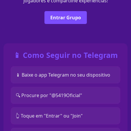
jogadores e compartilhe experiências!
Entrar Grupo
📱 Como Seguir no Telegram
📱 Baixe o app Telegram no seu dispositivo
🔍 Procure por "@5419Oficial"
👆 Toque em "Entrar" ou "Join"