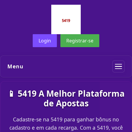
Login
Registrar-se
Menu
📱 5419 A Melhor Plataforma
de Apostas
Cadastre-se na 5419 para ganhar bônus no
cadastro e em cada recarga. Com a 5419, você