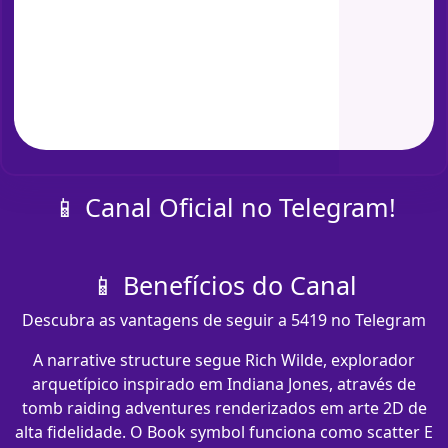
📱 Canal Oficial no Telegram!
📱 Benefícios do Canal
Descubra as vantagens de seguir a 5419 no Telegram
A narrative structure segue Rich Wilde, explorador
arquetípico inspirado em Indiana Jones, através de
tomb raiding adventures renderizados em arte 2D de
alta fidelidade. O Book symbol funciona como scatter E