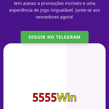
tem acesso a promoções incríveis e uma
experiência de jogo inigualável. Junte-se aos
vencedores agora!
SEGUIR NO TELEGRAM