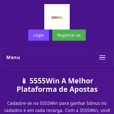
Login
Registrar-se
Menu
📱 5555Win A Melhor
Plataforma de Apostas
Cadastre-se na 5555Win para ganhar bônus no
cadastro e em cada recarga. Com a 5555Win, você