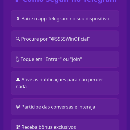
📱 Baixe o app Telegram no seu dispositivo
🔍 Procure por "@5555WinOficial"
👆 Toque em "Entrar" ou "Join"
🔔 Ative as notificações para não perder
nada
💬 Participe das conversas e interaja
🎁 Receba bônus exclusivos