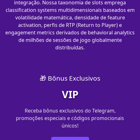
integração. Nossa taxonomia de slots emprega
classification systems multidimensionais baseados em
volatilidade matemática, densidade de feature
activation, perfis de RTP (Return to Player) e
engagement metrics derivados de behavioral analytics
de milhões de sessões de jogo globalmente
distribuídas.
🎁 Bônus Exclusivos
VIP
Receba bônus exclusivos do Telegram,
promoções especiais e códigos promocionais
únicos!