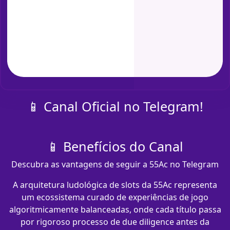
📱 Canal Oficial no Telegram!
📱 Benefícios do Canal
Descubra as vantagens de seguir a 55Ac no Telegram
A arquitetura ludológica de slots da 55Ac representa
um ecossistema curado de experiências de jogo
algoritmicamente balanceadas, onde cada título passa
por rigoroso processo de due diligence antes da