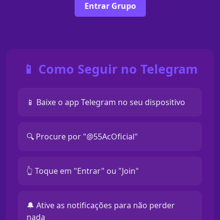
Entrar Grupo
📱 Como Seguir no Telegram
📱 Baixe o app Telegram no seu dispositivo
🔍 Procure por "@55AcOficial"
👆 Toque em "Entrar" ou "Join"
🔔 Ative as notificações para não perder
nada