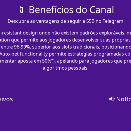
📱 Benefícios do Canal
Descubra as vantagens de seguir a 55B no Telegram
-resistant design onde não existem padrões exploráveis, ma
zation que permite aos jogadores desenvolver suas próprias 
entre 96-99%, superior aos slots tradicionais, posicionand
to-bet functionality permite estratégias programadas com 
aumentar aposta em 50%"), apelando para jogadores que pr
algoritmos pessoais.
sivos
📢 Notí