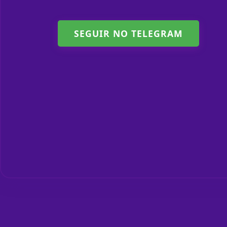
SEGUIR NO TELEGRAM