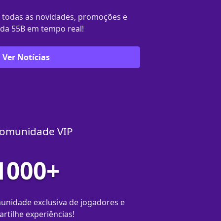
e todas as novidades, promoções e
 da 55B em tempo real!
Ver Notícias
Comunidade VIP
1000+
unidade exclusiva de jogadores e
rtilhe experiências!