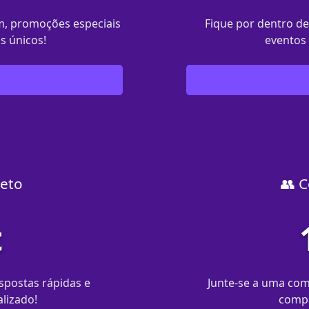
m, promoções especiais
Fique por dentro d
s únicos!
eventos
reto
👥 
t
espostas rápidas e
Junte-se a uma com
lizado!
compa