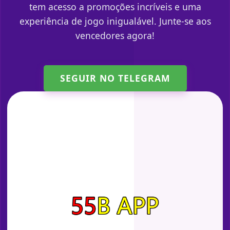
tem acesso a promoções incríveis e uma
experiência de jogo inigualável. Junte-se aos
vencedores agora!
SEGUIR NO TELEGRAM