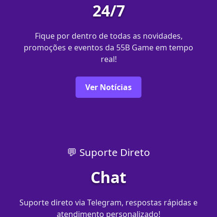
24/7
Fique por dentro de todas as novidades,
promoções e eventos da 55B Game em tempo
real!
Ver Notícias
💬 Suporte Direto
Chat
Suporte direto via Telegram, respostas rápidas e
atendimento personalizado!