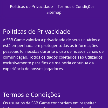
Políticas de Privacidade
Termos e Condições
Sitemap
Políticas de Privacidade
A 55B Game valoriza a privacidade de seus usuários e
está empenhada em proteger todas as informações
pessoais fornecidas durante o uso de nossos canais de
comunicação. Todos os dados coletados são utilizados
exclusivamente para fins de melhoria contínua da
experiência de nossos jogadores.
Termos e Condições
Os usuários da 55B Game concordam em respeitar