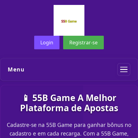
Login
Registrar-se
Menu
📱 55B Game A Melhor
Plataforma de Apostas
Cadastre-se na 55B Game para ganhar bônus no
cadastro e em cada recarga. Com a 55B Game,