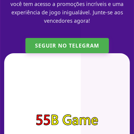
você tem acesso a promoções incríveis e uma
experiência de jogo inigualável. Junte-se aos
vencedores agora!
SEGUIR NO TELEGRAM