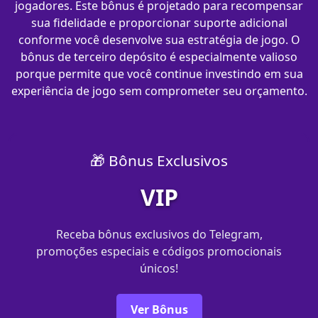
jogadores. Este bônus é projetado para recompensar
sua fidelidade e proporcionar suporte adicional
conforme você desenvolve sua estratégia de jogo. O
bônus de terceiro depósito é especialmente valioso
porque permite que você continue investindo em sua
experiência de jogo sem comprometer seu orçamento.
🎁 Bônus Exclusivos
VIP
Receba bônus exclusivos do Telegram,
promoções especiais e códigos promocionais
únicos!
Ver Bônus