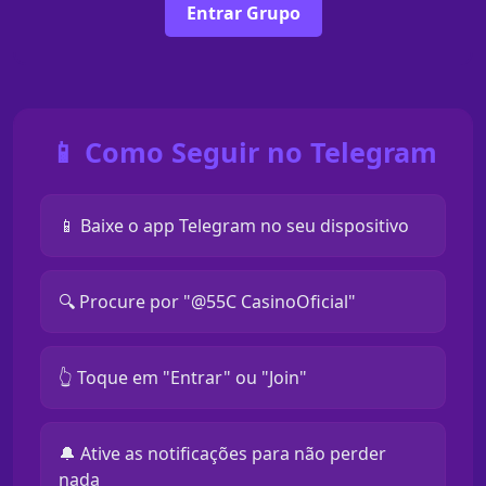
Entrar Grupo
📱 Como Seguir no Telegram
📱 Baixe o app Telegram no seu dispositivo
🔍 Procure por "@55C CasinoOficial"
👆 Toque em "Entrar" ou "Join"
🔔 Ative as notificações para não perder
nada