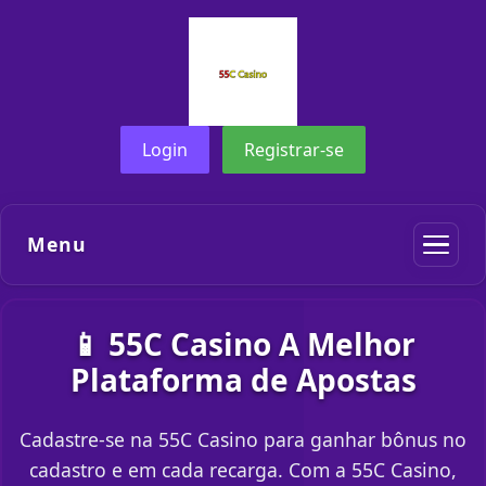
Login
Registrar-se
Menu
📱 55C Casino A Melhor
Plataforma de Apostas
Cadastre-se na 55C Casino para ganhar bônus no
cadastro e em cada recarga. Com a 55C Casino,