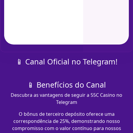
📱 Canal Oficial no Telegram!
📱 Benefícios do Canal
Descubra as vantagens de seguir a 55C Casino no
Telegram
O bônus de terceiro depósito oferece uma
correspondência de 25%, demonstrando nosso
compromisso com o valor contínuo para nossos