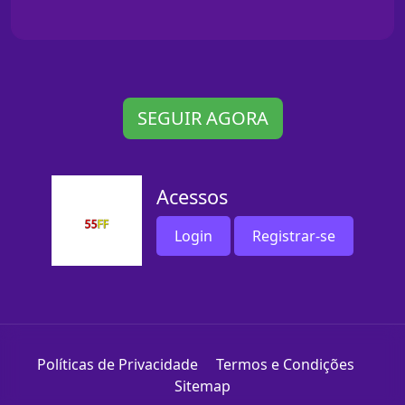
SEGUIR AGORA
Acessos
Login
Registrar-se
Políticas de Privacidade
Termos e Condições
Sitemap