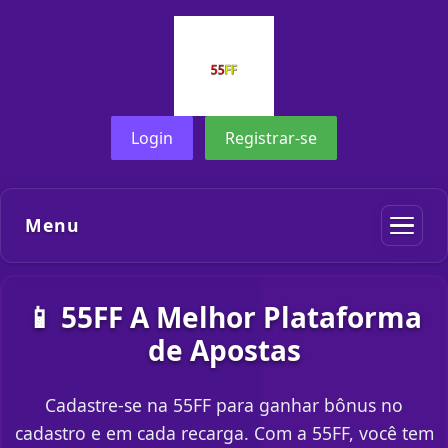
Login
Registrar-se
Menu
📱 55FF A Melhor Plataforma
de Apostas
Cadastre-se na 55FF para ganhar bônus no
cadastro e em cada recarga. Com a 55FF, você tem