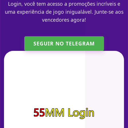
Login, você tem acesso a promoções incríveis e
uma experiência de jogo inigualável. Junte-se aos
vencedores agora!
SEGUIR NO TELEGRAM