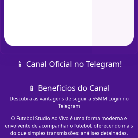
📱 Canal Oficial no Telegram!
📱 Benefícios do Canal
Descubra as vantagens de seguir a 55MM Login no
Telegram
O Futebol Studio Ao Vivo é uma forma moderna e
envolvente de acompanhar o futebol, oferecendo mais
do que simples transmissões: análises detalhadas,