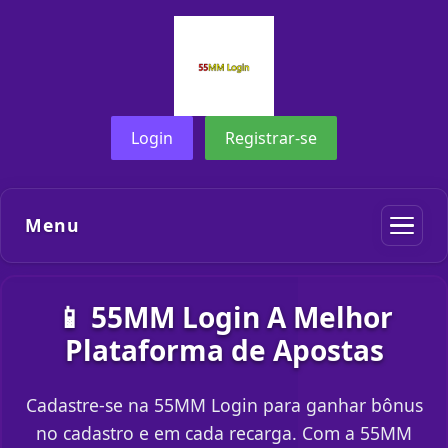
Login
Registrar-se
Menu
📱 55MM Login A Melhor
Plataforma de Apostas
Cadastre-se na 55MM Login para ganhar bônus
no cadastro e em cada recarga. Com a 55MM