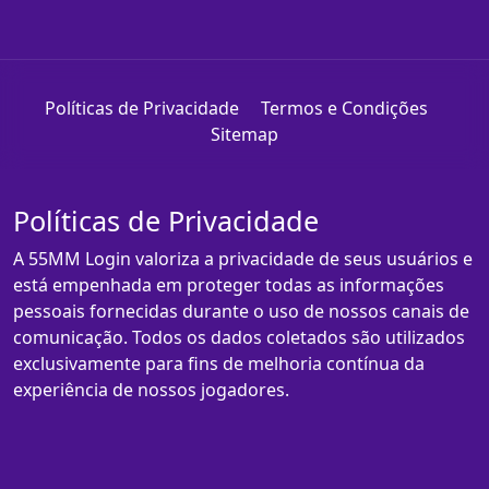
Políticas de Privacidade
Termos e Condições
Sitemap
Políticas de Privacidade
A 55MM Login valoriza a privacidade de seus usuários e
está empenhada em proteger todas as informações
pessoais fornecidas durante o uso de nossos canais de
comunicação. Todos os dados coletados são utilizados
exclusivamente para fins de melhoria contínua da
experiência de nossos jogadores.