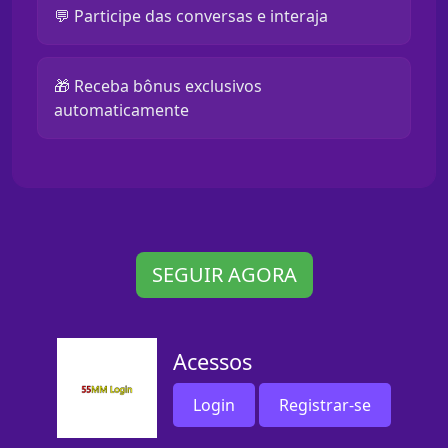
💬 Participe das conversas e interaja
🎁 Receba bônus exclusivos
automaticamente
SEGUIR AGORA
Acessos
Login
Registrar-se