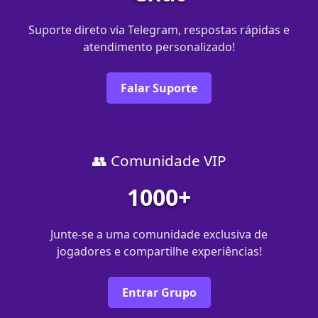
Suporte direto via Telegram, respostas rápidas e
atendimento personalizado!
Falar Suporte
👥 Comunidade VIP
1000+
Junte-se a uma comunidade exclusiva de
jogadores e compartilhe experiências!
Entrar Grupo