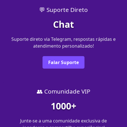
💬 Suporte Direto
Chat
Suporte direto via Telegram, respostas rápidas e
atendimento personalizado!
Falar Suporte
👥 Comunidade VIP
1000+
Junte-se a uma comunidade exclusiva de