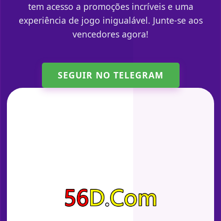
tem acesso a promoções incríveis e uma
experiência de jogo inigualável. Junte-se aos
vencedores agora!
SEGUIR NO TELEGRAM