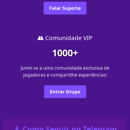
Falar Suporte
👥 Comunidade VIP
1000+
Junte-se a uma comunidade exclusiva de
jogadores e compartilhe experiências!
Entrar Grupo
📱 Como Seguir no Telegram