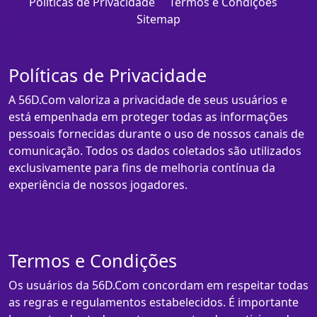
Políticas de Privacidade
Termos e Condições
Sitemap
Políticas de Privacidade
A 56D.Com valoriza a privacidade de seus usuários e
está empenhada em proteger todas as informações
pessoais fornecidas durante o uso de nossos canais de
comunicação. Todos os dados coletados são utilizados
exclusivamente para fins de melhoria contínua da
experiência de nossos jogadores.
Termos e Condições
Os usuários da 56D.Com concordam em respeitar todas
as regras e regulamentos estabelecidos. É importante