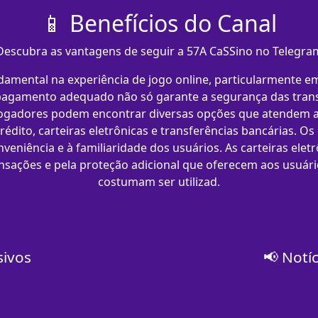
📱 Benefícios do Canal
Descubra as vantagens de seguir a 57A CaSSino no Telegra
mental na experiência de jogo online, particularmente em
pagamento adequado não só garante a segurança das tran
 jogadores podem encontrar diversas opções que atendem a 
ito, carteiras eletrônicas e transferências bancárias. Os
niência e à familiaridade dos usuários. As carteiras eletrô
sações e pela proteção adicional que oferecem aos usuário
costumam ser utilizad.
sivos
📢 Notí