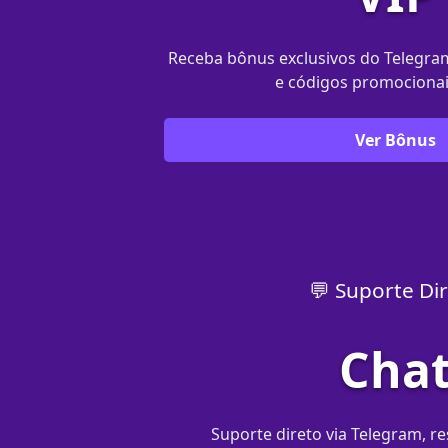
Receba bônus exclusivos do Telegra
e códigos promocionai
Ver Bônus
💬 Suporte Di
Cha
Suporte direto via Telegram, r