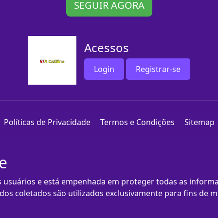
SEGUIR AGORA
Acessos
Login
Registrar-se
Políticas de Privacidade
Termos e Condições
Sitemap
de
us usuários e está empenhada em proteger todas as inform
os coletados são utilizados exclusivamente para fins de m