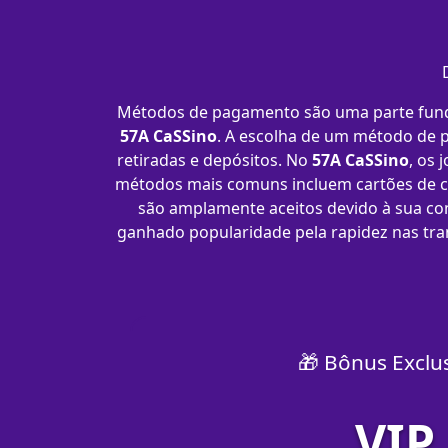
Métodos de pagamento são uma parte funda
57A CaSSino
. A escolha de um método de 
retiradas e depósitos. No
57A CaSSino
, os
métodos mais comuns incluem cartões de créd
são amplamente aceitos devido à sua conve
ganhado popularidade pela rapidez nas tran
🎁 Bônus Exclu
VIP