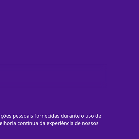
ações pessoais fornecidas durante o uso de
elhoria contínua da experiência de nossos