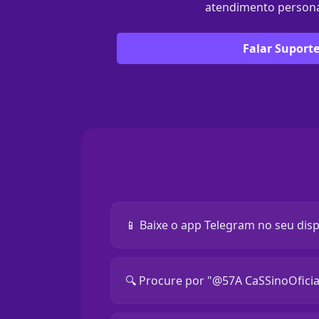
atendimento persona
Falar Suport
📱 Baixe o app Telegram no seu disp
🔍 Procure por "@57A CaSSinoOficia