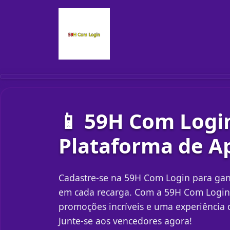
📱 59H Com Logi
Plataforma de A
Cadastre-se na 59H Com Login para gan
em cada recarga. Com a 59H Com Login,
promoções incríveis e uma experiência d
Junte-se aos vencedores agora!