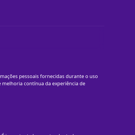
rmações pessoais fornecidas durante o uso
e melhoria contínua da experiência de