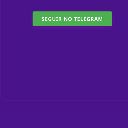
SEGUIR NO TELEGRAM