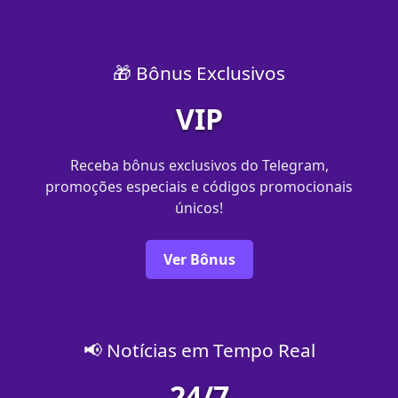
🎁 Bônus Exclusivos
VIP
Receba bônus exclusivos do Telegram,
promoções especiais e códigos promocionais
únicos!
Ver Bônus
📢 Notícias em Tempo Real
24/7