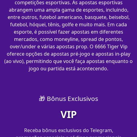
competições esportivas. As apostas esportivas
abrangem uma ampla gama de esportes, incluindo,
entre outros, futebol americano, basquete, beisebol,
futebol, hóquei, tênis, golfe e muito mais. Em cada
esporte, é possível fazer apostas em diferentes
mercados, como moneyline, spread de pontos,
over/under e várias apostas prop. O 6666 Tiger Vip
oferece opções de apostas pré-jogo e apostas in-play
(ao vivo), permitindo que você faça apostas enquanto o
jogo ou partida está acontecendo.
🎁 Bônus Exclusivos
VIP
Receba bônus exclusivos do Telegram,