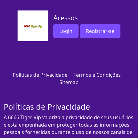
Acessos
Login
Registrar-se
Políticas de Privacidade
Termos e Condições
Sitemap
Políticas de Privacidade
A 6666 Tiger Vip valoriza a privacidade de seus usuários
e está empenhada em proteger todas as informações
pessoais fornecidas durante o uso de nossos canais de