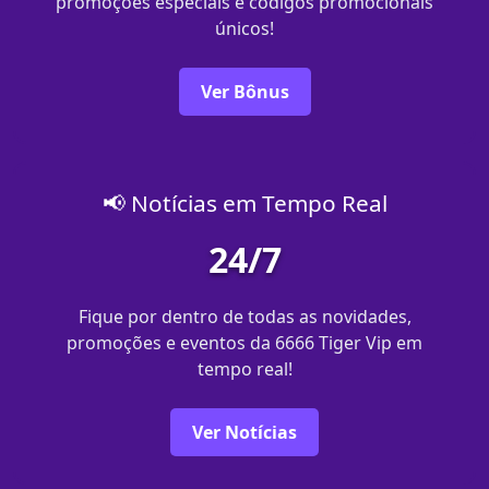
promoções especiais e códigos promocionais
únicos!
Ver Bônus
📢 Notícias em Tempo Real
24/7
Fique por dentro de todas as novidades,
promoções e eventos da 6666 Tiger Vip em
tempo real!
Ver Notícias