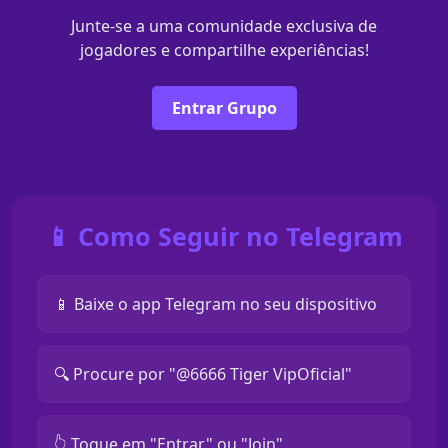
Junte-se a uma comunidade exclusiva de
jogadores e compartilhe experiências!
Entrar Grupo
📱 Como Seguir no Telegram
📱 Baixe o app Telegram no seu dispositivo
🔍 Procure por "@6666 Tiger VipOficial"
👆 Toque em "Entrar" ou "Join"