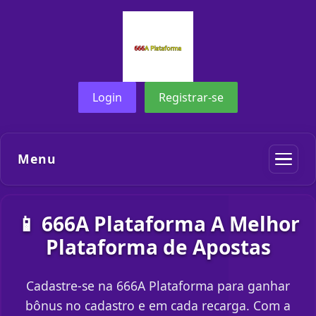
Login
Registrar-se
Menu
📱 666A Plataforma A Melhor
Plataforma de Apostas
Cadastre-se na 666A Plataforma para ganhar
bônus no cadastro e em cada recarga. Com a