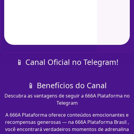
📱 Canal Oficial no Telegram!
📱 Benefícios do Canal
Descubra as vantagens de seguir a 666A Plataforma no
Telegram
A 666A Plataforma oferece conteúdos emocionantes e
recompensas generosas — na 666A Plataforma Brasil ,
você encontrará verdadeiros momentos de adrenalina