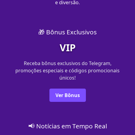
e diversão.
🎁 Bônus Exclusivos
VIP
Receba bônus exclusivos do Telegram,
promoções especiais e códigos promocionais
únicos!
Ver Bônus
📢 Notícias em Tempo Real