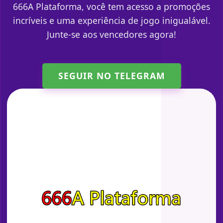
666A Plataforma, você tem acesso a promoções
incríveis e uma experiência de jogo inigualável.
Junte-se aos vencedores agora!
SEGUIR NO TELEGRAM