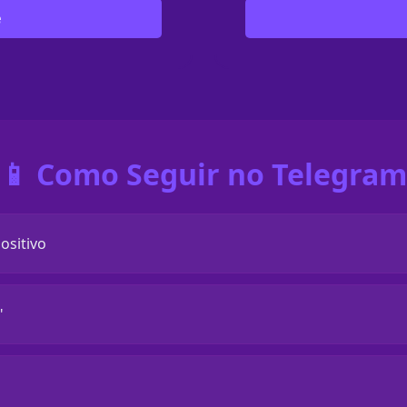
e
📱 Como Seguir no Telegram
ositivo
"