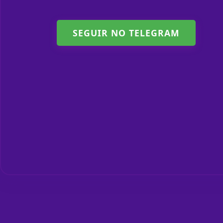
SEGUIR NO TELEGRAM