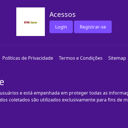
Acessos
Login
Registrar-se
Políticas de Privacidade
Termos e Condições
Sitemap
de
s usuários e está empenhada em proteger todas as informaç
os coletados são utilizados exclusivamente para fins de m