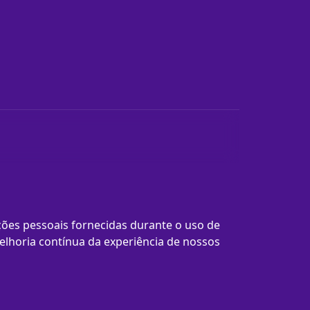
ões pessoais fornecidas durante o uso de
elhoria contínua da experiência de nossos