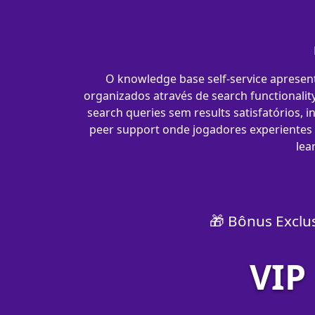
O knowledge base self-service apresent
organizados através de search functionalit
search queries sem results satisfatório
peer support onde jogadores experientes 
lea
🎁 Bônus Exclu
VIP