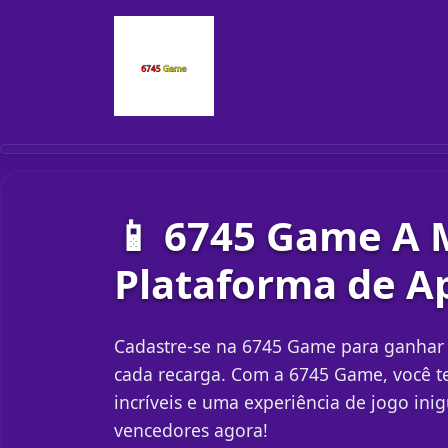
📱 6745 Game A 
Plataforma de A
Cadastre-se na 6745 Game para ganhar
cada recarga. Com a 6745 Game, você 
incríveis e uma experiência de jogo inig
vencedores agora!