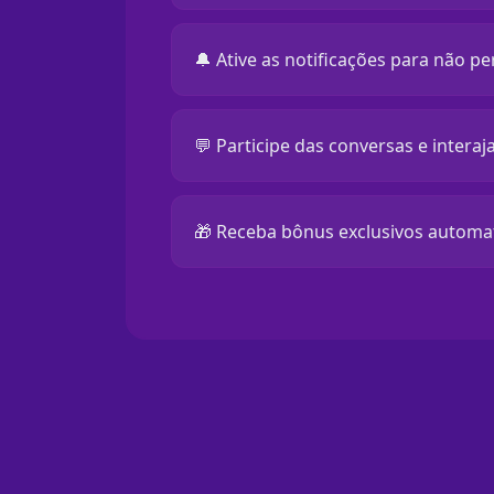
🔔 Ative as notificações para não p
💬 Participe das conversas e interaj
🎁 Receba bônus exclusivos autom