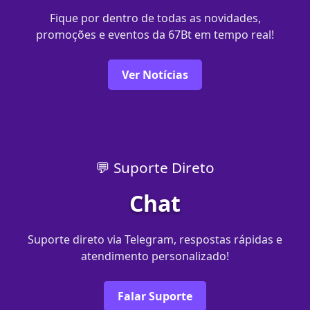
Fique por dentro de todas as novidades,
promoções e eventos da 67Bt em tempo real!
Ver Notícias
💬 Suporte Direto
Chat
Suporte direto via Telegram, respostas rápidas e
atendimento personalizado!
Falar Suporte