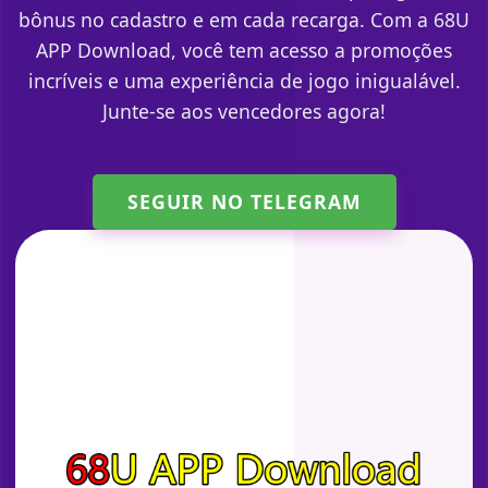
bônus no cadastro e em cada recarga. Com a 68U
APP Download, você tem acesso a promoções
incríveis e uma experiência de jogo inigualável.
Junte-se aos vencedores agora!
SEGUIR NO TELEGRAM