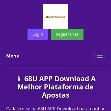
Login
Registrar-se
Menu
📱 68U APP Download A
Melhor Plataforma de
Apostas
Cadastre-se na 68U APP Download para ganhar