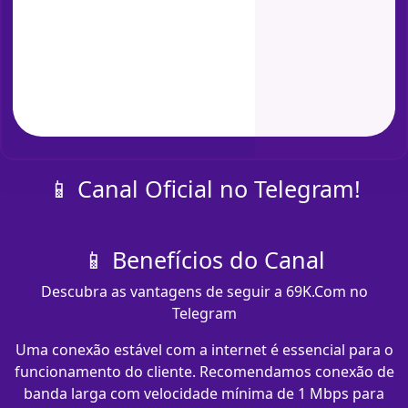
📱 Canal Oficial no Telegram!
📱 Benefícios do Canal
Descubra as vantagens de seguir a 69K.Com no
Telegram
Uma conexão estável com a internet é essencial para o
funcionamento do cliente. Recomendamos conexão de
banda larga com velocidade mínima de 1 Mbps para