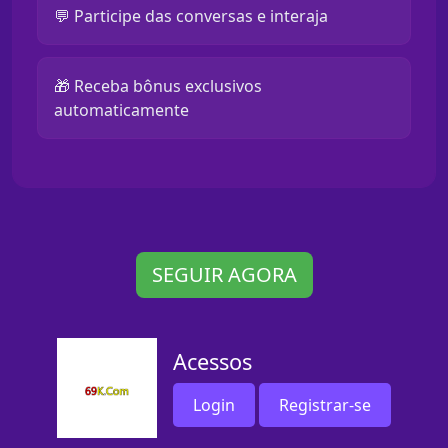
💬 Participe das conversas e interaja
🎁 Receba bônus exclusivos
automaticamente
SEGUIR AGORA
Acessos
Login
Registrar-se