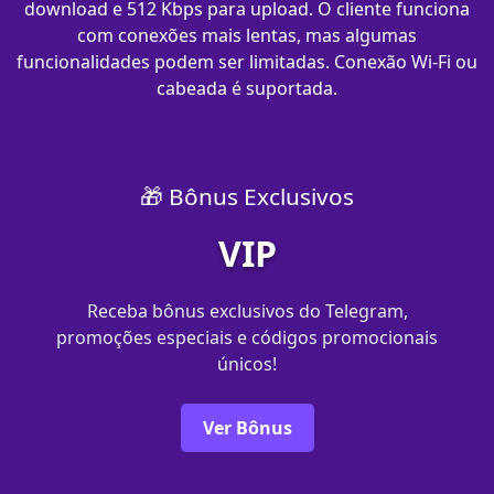
download e 512 Kbps para upload. O cliente funciona
com conexões mais lentas, mas algumas
funcionalidades podem ser limitadas. Conexão Wi-Fi ou
cabeada é suportada.
🎁 Bônus Exclusivos
VIP
Receba bônus exclusivos do Telegram,
promoções especiais e códigos promocionais
únicos!
Ver Bônus