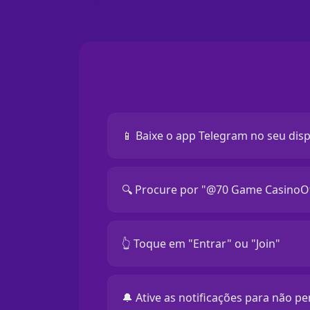
📱 Baixe o app Telegram no seu disp
🔍 Procure por "@70 Game CasinoOf
👆 Toque em "Entrar" ou "Join"
🔔 Ative as notificações para não p