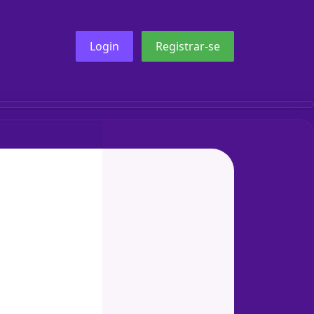
Login
Registrar-se