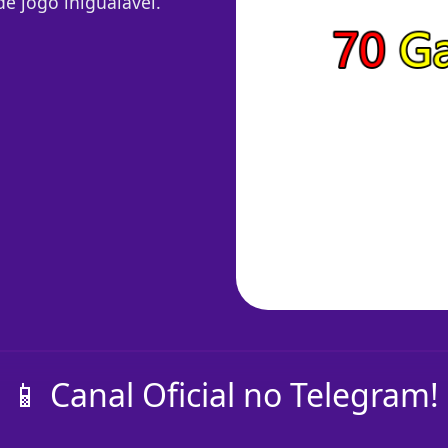
e jogo inigualável.
📱 Canal Oficial no Telegram!