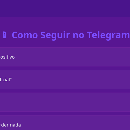
📱 Como Seguir no Telegram
ositivo
icial"
erder nada