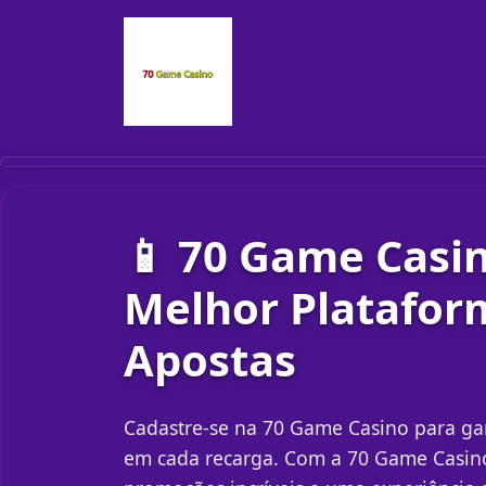
📱 70 Game Casi
Melhor Platafor
Apostas
Cadastre-se na 70 Game Casino para ga
em cada recarga. Com a 70 Game Casino