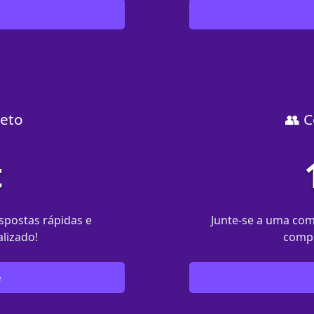
reto
👥 
t
espostas rápidas e
Junte-se a uma com
lizado!
compa
e