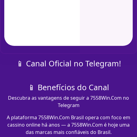
📱 Canal Oficial no Telegram!
📱 Benefícios do Canal
Descubra as vantagens de seguir a 7558Win.Com no
Telegram
A plataforma 7558Win.Com Brasil opera com foco em
cassino online há anos — a 7558Win.Com é hoje uma
das marcas mais confiáveis do Brasil.