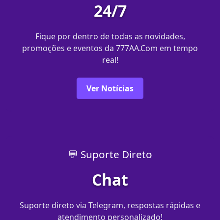
24/7
Fique por dentro de todas as novidades,
promoções e eventos da 777AA.Com em tempo
real!
Ver Notícias
💬 Suporte Direto
Chat
Suporte direto via Telegram, respostas rápidas e
atendimento personalizado!