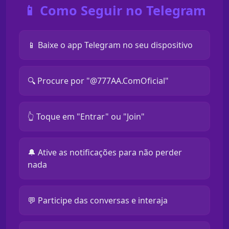
📱 Como Seguir no Telegram
📱 Baixe o app Telegram no seu dispositivo
🔍 Procure por "@777AA.ComOficial"
👆 Toque em "Entrar" ou "Join"
🔔 Ative as notificações para não perder
nada
💬 Participe das conversas e interaja