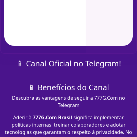
📱 Canal Oficial no Telegram!
📱 Benefícios do Canal
Descubra as vantagens de seguir a 777G.Com no
Telegram
Aderir à
777G.Com Brasil
significa implementar
políticas internas, treinar colaboradores e adotar
tecnologias que garantam o respeito à privacidade. No