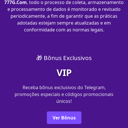
777G.Com
, todo o processo de coleta, armazenamento
e processamento de dados é monitorado e revisado
periodicamente, a fim de garantir que as práticas
adotadas estejam sempre atualizadas e em
conformidade com as normas legais.
🎁 Bônus Exclusivos
VIP
Receba bônus exclusivos do Telegram,
promoções especiais e códigos promocionais
únicos!
Ver Bônus